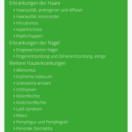
Erkrankungen der Haare
Haarausfall, androgener und diffuser
Haarausfall, kreisrunder
Hirsutismus
Hypertrichose
Kopfschuppen
Erkrankungen der Nägel
Eingewachsener Nagel
Fingerentzündung und Zehenentzündung, eitrige
Weitere Hauterkrankungen
Albinismus
Erythema nodosum
Granuloma anulare
Ichthyosen
Kleienflechte
Knötchenflechte
Lyell-Syndrom
Milien
Pemphigus und Pemphigoid
Periorale Dermatitis