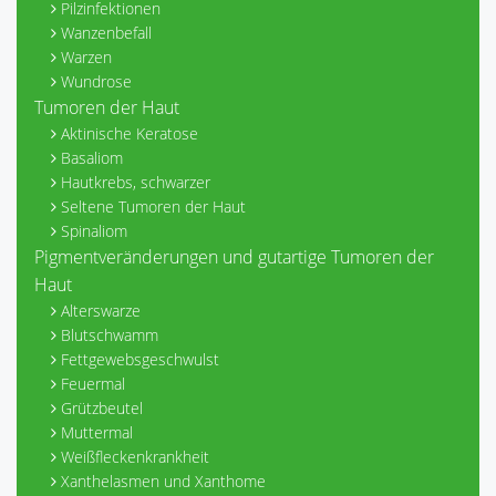
Pilzinfektionen
Wanzenbefall
Warzen
Wundrose
Tumoren der Haut
Aktinische Keratose
Basaliom
Hautkrebs, schwarzer
Seltene Tumoren der Haut
Spinaliom
Pigmentveränderungen und gutartige Tumoren der
Haut
Alterswarze
Blutschwamm
Fettgewebsgeschwulst
Feuermal
Grützbeutel
Muttermal
Weißfleckenkrankheit
Xanthelasmen und Xanthome