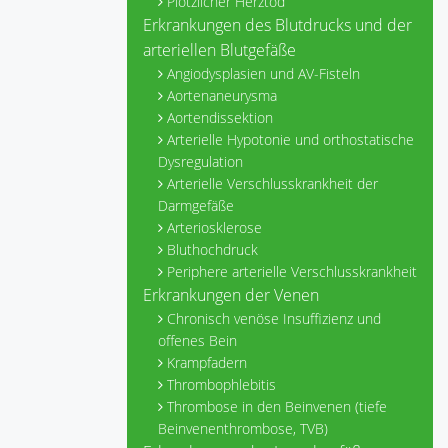
Plötzlicher Herztod
Erkrankungen des Blutdrucks und der
arteriellen Blutgefäße
Angiodysplasien und AV-Fisteln
Aortenaneurysma
Aortendissektion
Arterielle Hypotonie und orthostatische
Dysregulation
Arterielle Verschlusskrankheit der
Darmgefäße
Arteriosklerose
Bluthochdruck
Periphere arterielle Verschlusskrankheit
Erkrankungen der Venen
Chronisch venöse Insuffizienz und
offenes Bein
Krampfadern
Thrombophlebitis
Thrombose in den Beinvenen (tiefe
Beinvenenthrombose, TVB)