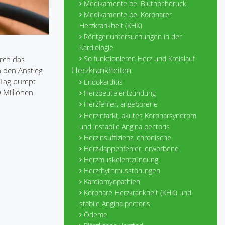
Medikamente bei Bluthochdruck
Medikamente bei Koronarer
Herzkrankheit (KHK)
Röntgenuntersuchungen in der
Kardiologie
So funktionieren Herz und Kreislauf
urch das
Herzkrankheiten
h den Anstieg
n Tag pumpt
Endokarditis
 Millionen
Herzbeutelentzündung
Herzfehler, angeborene
Herzinfarkt, akutes Koronarsyndrom
und instabile Angina pectoris
Herzinsuffizienz, chronische
Herzklappenfehler, erworbene
Herzmuskelentzündung
Herzrhythmusstörungen
Kardiomyopathien
Koronare Herzkrankheit (KHK) und
stabile Angina pectoris
Ödeme