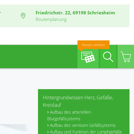
r
Friedrichstr. 22, 69198 Schriesheim
Routenplanung
Rezept einlösen
Suche
Hintergrundwissen Herz, Gefäße,
Kreislauf
Aufbau des arteriellen
Blutgefäßsystems
Aufbau des venösen Gefäßsystems
Aufbau und Funktion der Lymphgefäße