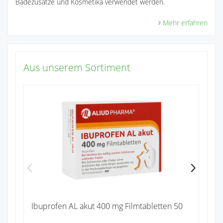
Badezusätze und Kosmetika verwendet werden.
Mehr erfahren
Aus unserem Sortiment
Pa
Zu
Ibuprofen AL akut 400 mg Filmtabletten 50