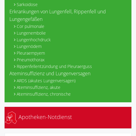
Sarkoidose
Erkrankungen von Lungenfell, Rippenfell und
Lungengefäßen
Cor pulmonale
Lungenembolie
Lungenhochdruck
Lungenödem
Pleuraempyem
Pneumothorax
Rippenfellentzündung und Pleuraerguss
Ateminsuffizienz und Lungenversagen
ARDS (akutes Lungenversagen)
Ateminsuffizienz, akute
Ateminsuffizienz, chronische
Apotheken-Notdienst