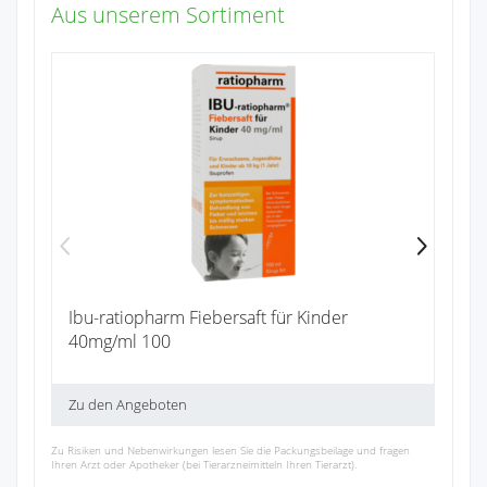
Aus unserem Sortiment
Pa
Zu
Ibu-ratiopharm Fiebersaft für Kinder
40mg/ml 100
Zu den Angeboten
Zu Risiken und Nebenwirkungen lesen Sie die Packungsbeilage und fragen
Ihren Arzt oder Apotheker (bei Tierarzneimitteln Ihren Tierarzt).