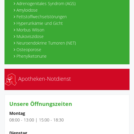
Adrenogenitales Syndrom (AGS)
Amyloidose
Fettstoffwechselstörungen
Hyperurikämie und Gicht
Morbus Wilson
Mukoviszidose
Neuroendokrine Tumoren (NET)
Osteoporose
Phenylketonurie
Apotheken-Notdienst
Unsere Öffnungszeiten
Montag
08:00 - 13:00 | 15:00 - 18:30
Dienstag