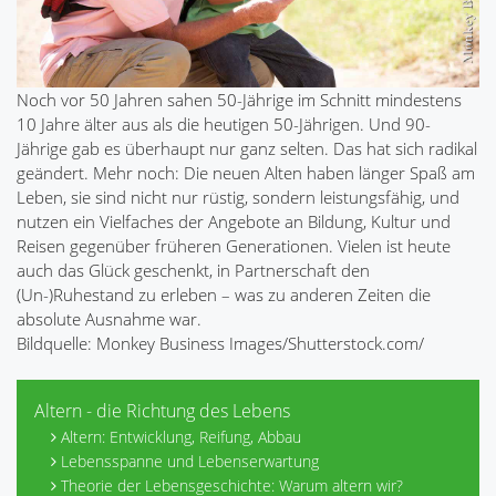
Noch vor 50 Jahren sahen 50-Jährige im Schnitt mindestens
10 Jahre älter aus als die heutigen 50-Jährigen. Und 90-
Jährige gab es überhaupt nur ganz selten. Das hat sich radikal
geändert. Mehr noch: Die neuen Alten haben länger Spaß am
Leben, sie sind nicht nur rüstig, sondern leistungsfähig, und
nutzen ein Vielfaches der Angebote an Bildung, Kultur und
Reisen gegenüber früheren Generationen. Vielen ist heute
auch das Glück geschenkt, in Partnerschaft den
(Un-)Ruhestand zu erleben – was zu anderen Zeiten die
absolute Ausnahme war.
Bildquelle: Monkey Business Images/Shutterstock.com/
Altern - die Richtung des Lebens
Altern: Entwicklung, Reifung, Abbau
Lebensspanne und Lebenserwartung
Theorie der Lebensgeschichte: Warum altern wir?