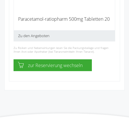
Paracetamol-ratiopharm 500mg Tabletten 20
Zu den Angeboten
Zu Risiken und Nebenwirkungen lesen Sie die Packungsbeilage und fragen
Ihren Arzt oder Apotheker (bei Tierarzneimitteln Ihren Tierarzt).
zur Reservierung wechseln